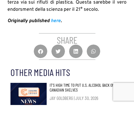
terza via sui rifiuti di plastica. Questa sarebbe il vero
endorsment della scienza per il 21° secolo.
Originally published
here
.
SHARE
OTHER MEDIA HITS
IT’S HIGH TIME TO PUT U.S. ALCOHOL BACK ON
CANADIAN SHELVES
JAY GOLDBERG
JULY 30, 2026
THE INTEL COMMUNITY THAT CRIED WOLF
JAMES CZERNIAWSKI
JULY 30, 2026