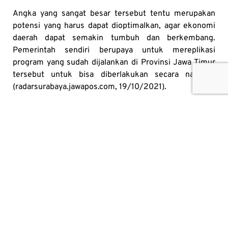
Angka yang sangat besar tersebut tentu merupakan
potensi yang harus dapat dioptimalkan, agar ekonomi
daerah dapat semakin tumbuh dan berkembang.
Pemerintah sendiri berupaya untuk mereplikasi
program yang sudah dijalankan di Provinsi Jawa Timur
tersebut untuk bisa diberlakukan secara nasional
(radarsurabaya.jawapos.com, 19/10/2021).
Sebagai penutup, hak kekayaan intelektual merupakan
hal yang sangat penting untuk dijaga dan dilindungi,
terlebih lagi bagi pemilik usaha kecil dan menengah.
Semoga, melalui program klinik kekayaan intelektual,
insentif dan kesadaran masyarakat, khususnya yang
tinggal di daerah, akan pentingnya pencatatan dan
pendaftaran kekayaan intelektual yang mereka miliki
menjadi semakin meningkat. Dengan demikian, para
pemilik usaha dan inovator bisa mendapatkan manfaat
ekonomi dari karya mereka secara maksimal, yang