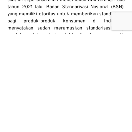
saat ini sepertinya akan menemukan titik terang. Pada
tahun 2021 lalu, Badan Standarisasi Nasional (BSN),
yang memiliki otoritas untuk memberikan standarisasi
bagi produk-produk konsumen di Indonesa,
menyatakan sudah merumuskan standarisasi bagi
produk-produk rokok elektronik (vapemagz.co.id,
3/9/2021).
Dengan adanya standarisasi tersebut, maka diharapkan
konsumen akan dapat memilih produk yang aman yang
ada di pasar untuk mereka gunakan. Tidak adanya
standarisasi sendiri tidak akan mencegah seseorang
untuk menggunakan produk vape, dan justru malah
akan semakin banyak membuat produk-produk vape
ilegal membanjiri pasar, dan hal tersebut akan sangat
berbahaya bagi para konsumen.
Originally published
here