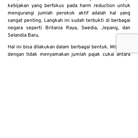
kebijakan yang berfokus pada harm reduction untuk
mengurangi jumlah perokok aktif adalah hal yang
sangat penting. Langkah ini sudah terbukti di berbagai
negara seperti Britania Raya, Swedia, Jepang, dan
Selandia Baru.
Hal ini bisa dilakukan dalam berbagai bentuk. Misalnya,
dengan tidak menyamakan jumlah pajak cukai antara
rokok konvensional dan juga produk nikotin alternatif
di Indonesia, agar produk tersebut bisa semakin
terjangkau, khususnya bagi masyarakat kelas
menengah ke bawah, untuk membantu mereka
berhenti merokok. Selain itu, upaya dari organisasi
kesehatan untuk mengampanyekan dan menyarankan
agar para perokok aktif segera beralih ke produk
nikotin alternatif yang jauh lebih tidak berbahaya,
seperti yang dilakukan oleh NHS di Britainia Raya, juga
hal yang penting.