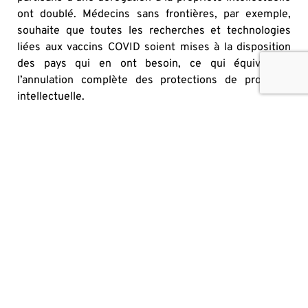
ont doublé. Médecins sans frontières, par exemple,
souhaite que toutes les recherches et technologies
liées aux vaccins COVID soient mises à la disposition
des pays qui en ont besoin, ce qui équivaut à
l’annulation complète des protections de propriété
intellectuelle.
Plutôt que de célébrer l’innovation capitale qui, en un
temps record, a conduit à près d’une douzaine de
vaccins approuvés au niveau mondial pour lutter contre
une pandémie mortelle, ces groupes diffusent un
message populiste qui oppose les pays pauvres aux
riches. S’il est encore politiquement à la mode de s’en
tenir à «Big Pharma», même après avoir fourni les
vaccins qui mettront fin à la pandémie, les
conséquences de raids IP organisés de ce type
seraient horribles.
Pour mettre fin à la pandémie actuelle et lutter