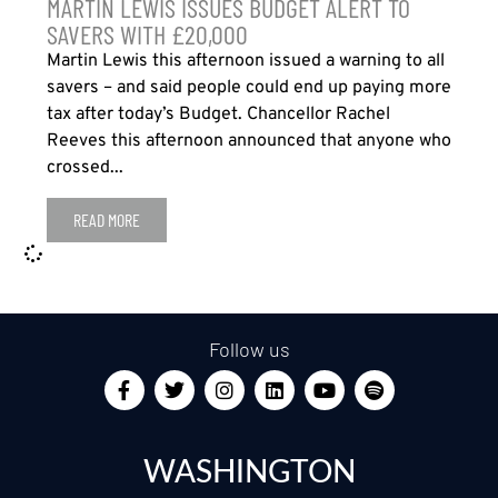
MARTIN LEWIS ISSUES BUDGET ALERT TO
SAVERS WITH £20,000
Martin Lewis this afternoon issued a warning to all
savers – and said people could end up paying more
tax after today’s Budget. Chancellor Rachel
Reeves this afternoon announced that anyone who
crossed...
READ MORE
Follow us
WASHINGTON