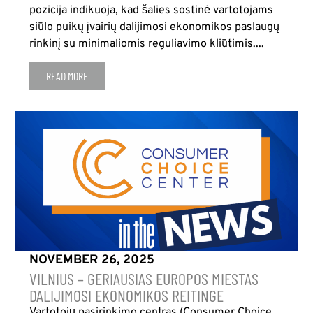
pozicija indikuoja, kad šalies sostinė vartotojams
siūlo puikų įvairių dalijimosi ekonomikos paslaugų
rinkinį su minimaliomis reguliavimo kliūtimis....
READ MORE
NOVEMBER 26, 2025
VILNIUS – GERIAUSIAS EUROPOS MIESTAS
DALIJIMOSI EKONOMIKOS REITINGE
Vartotojų pasirinkimo centras (Consumer Choice