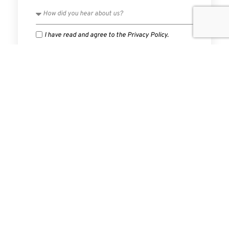
I have read and agree to the Privacy Policy.
SUBMIT
PREVIOUS
NEXT
Impuesto Al Streaming Viola T-MEC, Advierten Expertos
乗客に最も優しい欧州の鉄道駅 2位はウィーン、1位は？