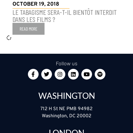
OCTOBER 19, 2018
LE TABAGISME SERA-T-IL BIENTÔT INTERDIT
DANS LES FILMS ?
READ MORE
Follow us
WASHINGTON
712 H St NE PMB 94982
Washington, DC 20002
LONDON