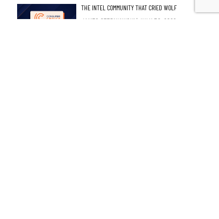
THE INTEL COMMUNITY THAT CRIED WOLF
JAMES CZERNIAWSKI
JULY 30, 2026
SUPPLY MANAGEMENT SHOULD GO – AND NOT JUST
FOR THE SAKE OF TRADE TALKS
JAY GOLDBERG
JULY 30, 2026
SUBSCRIBE TO
OUR
NEWSLETTER