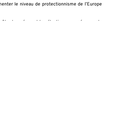
menter le niveau de protectionnisme de l’Europe
e être trouvé avant les élections européennes de
s au ministre Scholz.
hé européenne réside dans le développement du
sivement les entreprises en ligne n’est pas un
 consommateurs. Il serait de bon ton de souligner
es d’arborer un masque de vertu en s’attaquant aux
urs véritables responsabilités budgétaires.
conomie/lallemagne-bloque-raison-lavancement-
RE