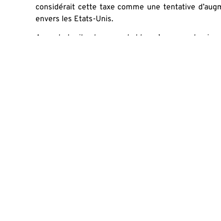
considérait cette taxe comme une tentative d’aug
envers les Etats-Unis.
A ce stade, il est peu probable qu’un accord puiss
mai, et cela en grande partie à cause des retards du
Indéniablement, l’avenir de l’économie de marc
secteur numérique. L’idée de tenter de taxer mas
objectif prometteur, ni pour les Etats ni pour leurs
le fait qu’il s’agit avant tout pour certains ministr
grandes entreprises du Net au lieu de faire face à le
Originally published at
https://www.letemps.ch/e
taxe-gafa
SHA