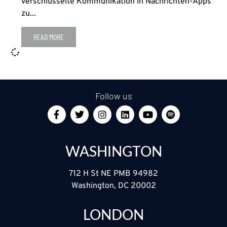
verschlüsselte Kommunikation in Nachrichten-Apps
zu...
READ MORE
Follow us
WASHINGTON
712 H St NE PMB 94982
Washington, DC 20002
LONDON