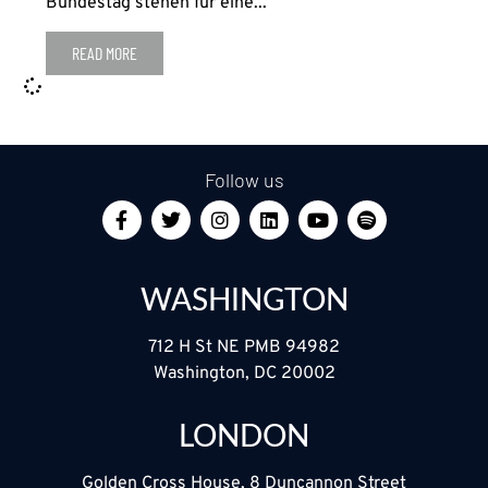
Bundestag stehen für eine...
READ MORE
Follow us
WASHINGTON
712 H St NE PMB 94982
Washington, DC 20002
LONDON
Golden Cross House, 8 Duncannon Street